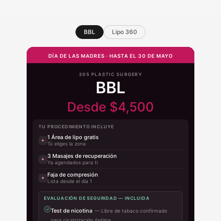
BBL
Lipo 360
DÍA DE LAS MADRES · HASTA EL 30 DE MAYO
305 PLASTIC SURGERY
BBL
Desde $4,500
TU PROCEDIMIENTO INCLUYE
1 Área de lipo gratis
✦
Tú eliges la zona
3 Masajes de recuperación
✦
Ya agendados para ti
Faja de compresión
✦
Lista desde el día 1
EVALUACIÓN DE SEGURIDAD — INCLUIDA
✓
Test de nicotina
— Libre de tabaco confirmado
para cicatrización óptima