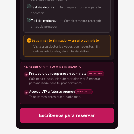
✓
Test de drogas
— Tu cuerpo autorizado para la
anestesia
✓
Test de embarazo
— Completamente protegida
antes de proceder
Seguimiento ilimitado — un año completo
∞
Visita a tu doctor las veces que necesites. Sin
cobros adicionales, sin límite de visitas.
AL RESERVAR — TUYO DE INMEDIATO
Protocolo de recuperación completo
INCLUIDO
◉
Guía paso a paso, plan de nutrición y qué esperar —
personalizado para tu procedimiento.
Acceso VIP a futuras promos
INCLUIDO
◉
Te avisamos antes que a nadie más.
Escríbenos para reservar